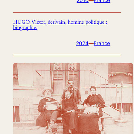
2010
—
France
HUGO Victor, écrivain, homme politique :
biographie.
2024
—
France