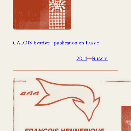
GALOIS Evariste : publication en Russie
2011
—
Russie