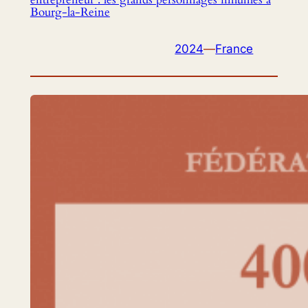
Bourg-la-Reine
2024
—
France