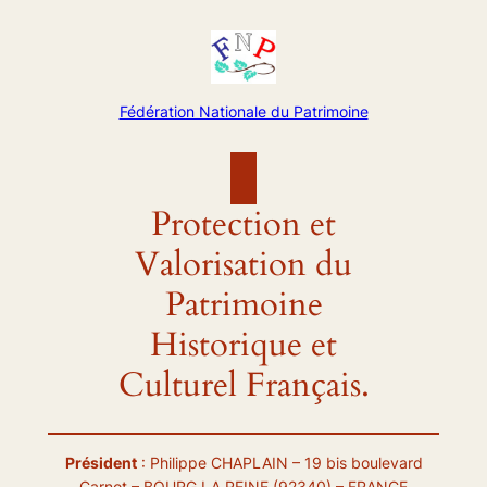
Aller
au
contenu
Fédération Nationale du Patrimoine
Protection et
Valorisation du
Patrimoine
Historique et
Culturel Français.
Président
: Philippe CHAPLAIN – 19 bis boulevard
Carnot – BOURG LA REINE (92340) – FRANCE