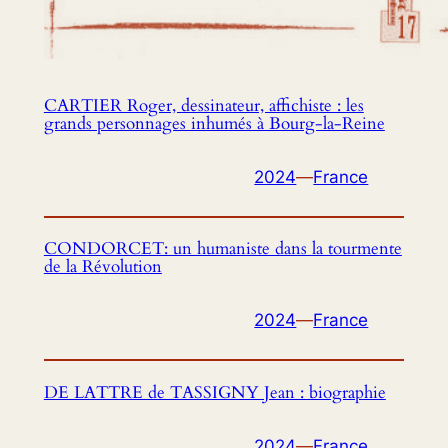
CARTIER Roger, dessinateur, affichiste : les
grands personnages inhumés à Bourg-la-Reine
2024
—
France
CONDORCET: un humaniste dans la tourmente
de la Révolution
2024
—
France
DE LATTRE de TASSIGNY Jean : biographie
2024
—
France