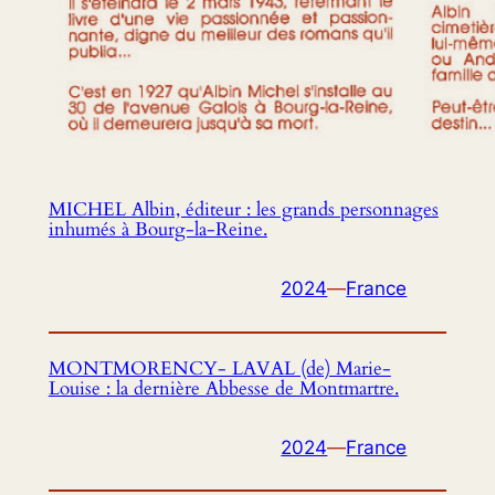
MICHEL Albin, éditeur : les grands personnages
inhumés à Bourg-la-Reine.
2024
—
France
MONTMORENCY- LAVAL (de) Marie-
Louise : la dernière Abbesse de Montmartre.
2024
—
France