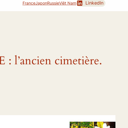
LinkedIn
France
Japon
Russie
Viêt Nam
l’ancien cimetière.