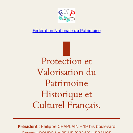
Aller
au
contenu
Fédération Nationale du Patrimoine
Protection et
Valorisation du
Patrimoine
Historique et
Culturel Français.
Président
: Philippe CHAPLAIN – 19 bis boulevard
Carnot – BOURG LA REINE (92340) – FRANCE