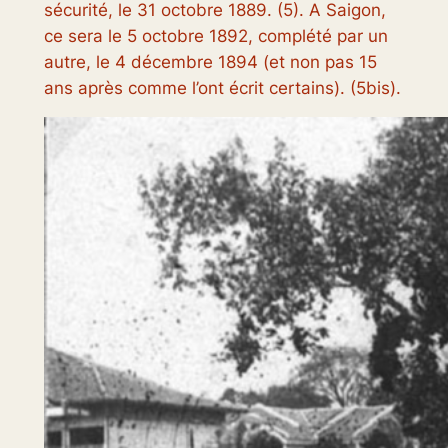
sécurité, le 31 octobre 1889. (5). A Saigon,
ce sera le 5 octobre 1892, complété par un
autre, le 4 décembre 1894
(et non pas 15
ans après comme l’ont écrit certains
). (5bis).