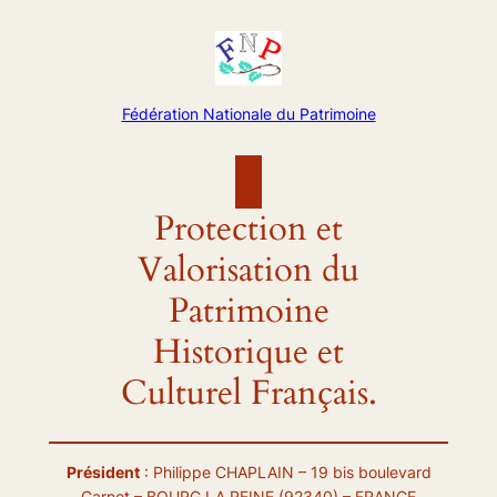
Aller
au
contenu
Fédération Nationale du Patrimoine
Protection et
Valorisation du
Patrimoine
Historique et
Culturel Français.
Président
: Philippe CHAPLAIN – 19 bis boulevard
Carnot – BOURG LA REINE (92340) – FRANCE