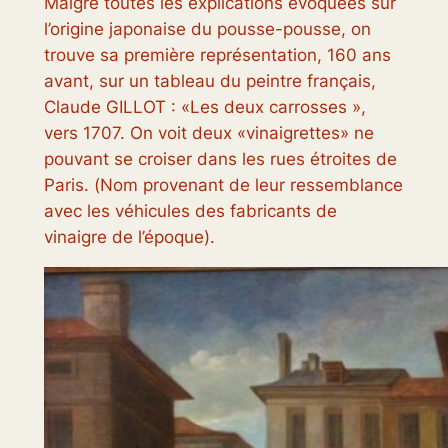
Malgré toutes les explications évoquées sur
l’origine japonaise du pousse-pousse, on
trouve sa première représentation, 160 ans
avant, sur un tableau du peintre français,
Claude GILLOT : «
Les deux carrosses
»,
vers 1707. On voit deux «
vinaigrettes
» ne
pouvant se croiser dans les rues étroites de
Paris. (
Nom provenant de leur ressemblance
avec les véhicules des fabricants de
vinaigre de l’époque
).