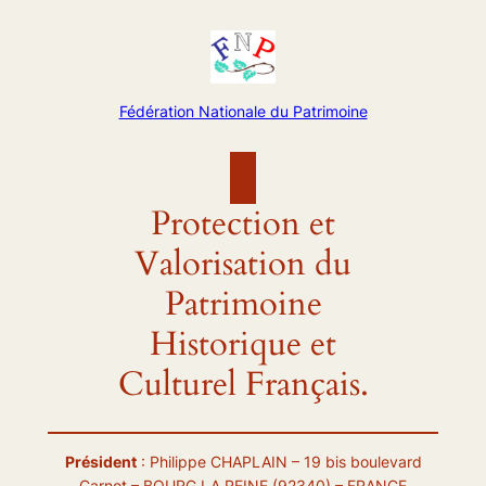
Aller
au
contenu
Fédération Nationale du Patrimoine
Protection et
Valorisation du
Patrimoine
Historique et
Culturel Français.
Président
: Philippe CHAPLAIN – 19 bis boulevard
Carnot – BOURG LA REINE (92340) – FRANCE