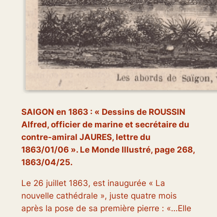
SAIGON en 1863 : «
Dessins de ROUSSIN
Alfred, officier de marine et secrétaire du
contre-amiral JAURES, lettre du
1863/01/06
».
Le Monde Illustré
, page 268,
1863/04/25.
Le 26 juillet 1863, est inaugurée « La
nouvelle cathédrale », juste quatre mois
après la pose de sa première pierre : «…
Elle