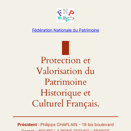
Aller
au
contenu
Fédération Nationale du Patrimoine
Protection et
Valorisation du
Patrimoine
Historique et
Culturel Français.
Président
: Philippe CHAPLAIN – 19 bis boulevard
Carnot – BOURG LA REINE (92340) – FRANCE